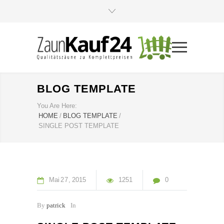
BLOG TEMPLATE
You Are Here:
HOME
/
BLOG TEMPLATE
/
SINGLE POST TEMPLATE
Mai
27
2015
1251
0
By
patrick
In